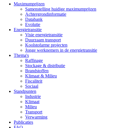
Maximumprijzen
Samenstelling huidige maximumprijzen
Achtergrondinformatie
Databank
Evolutie
Energietransitie
Visie energietransitie
Duurzaam transport
Koolstofarme projecten
Jonge werknemers in de energietransitie
Thema's
Raffinage
Stockage & distributie
Brandstoffen
Klimaat & Milieu
Fiscaliteit
Sociaal
Standpunten
Industrie
Klimaat
Milieu
Transport
Verwarming
Publicaties
FAQ