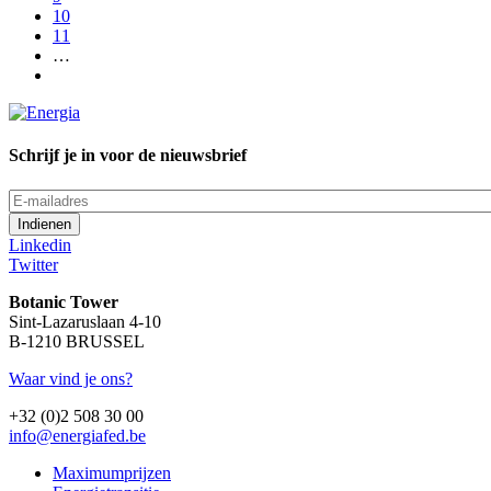
Page
10
Page
11
…
Volgende
pagina
Schrijf je in voor de nieuwsbrief
E-
mailadres
Linkedin
Twitter
Botanic Tower
Sint-Lazaruslaan 4-10
B-1210 BRUSSEL
Waar vind je ons?
+32 (0)2 508 30 00
info@energiafed.be
Maximumprijzen