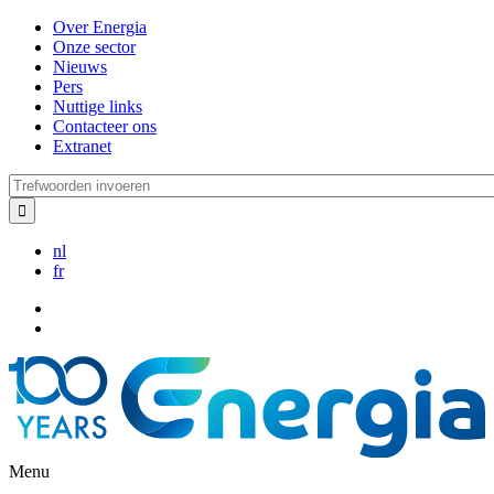
Overslaan
Over Energia
en
Onze sector
naar
Nieuws
de
Pers
inhoud
Nuttige links
gaan
Contacteer ons
Extranet
Trefwoorden
invoeren
nl
fr
Menu