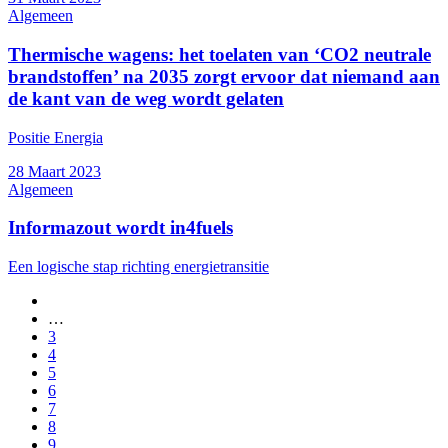
Algemeen
Thermische wagens: het toelaten van ‘CO2 neutrale
brandstoffen’ na 2035 zorgt ervoor dat niemand aan
de kant van de weg wordt gelaten
Positie Energia
28 Maart 2023
Algemeen
Informazout wordt in4fuels
Een logische stap richting energietransitie
Vorige
pagina
…
Paginering
Page
3
Page
4
Page
5
Page
6
Huidige
7
pagina
Page
8
Page
9