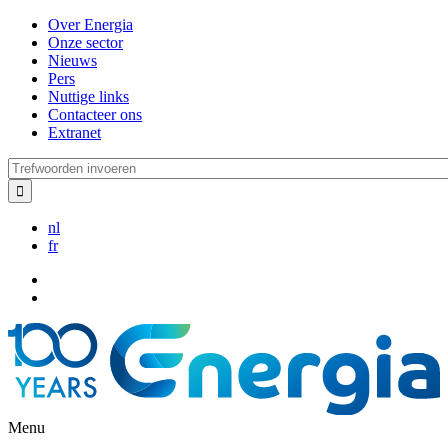
Overslaan
Over Energia
en
Onze sector
naar
Nieuws
de
Pers
inhoud
Nuttige links
gaan
Contacteer ons
Extranet
Trefwoorden
invoeren
nl
fr
Menu