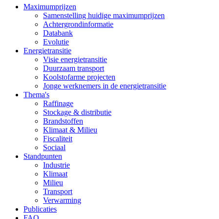
Maximumprijzen
Samenstelling huidige maximumprijzen
Achtergrondinformatie
Databank
Evolutie
Energietransitie
Visie energietransitie
Duurzaam transport
Koolstofarme projecten
Jonge werknemers in de energietransitie
Thema's
Raffinage
Stockage & distributie
Brandstoffen
Klimaat & Milieu
Fiscaliteit
Sociaal
Standpunten
Industrie
Klimaat
Milieu
Transport
Verwarming
Publicaties
FAQ