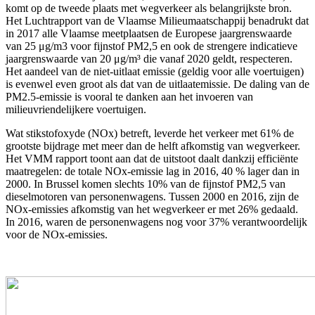
komt op de tweede plaats met wegverkeer als belangrijkste bron.
Het Luchtrapport van de Vlaamse Milieumaatschappij benadrukt dat
in 2017 alle Vlaamse meetplaatsen de Europese jaargrenswaarde
van 25 μg/m3 voor fijnstof PM2,5 en ook de strengere indicatieve
jaargrenswaarde van 20 μg/m³ die vanaf 2020 geldt, respecteren.
Het aandeel van de niet-uitlaat emissie (geldig voor alle voertuigen)
is evenwel even groot als dat van de uitlaatemissie. De daling van de
PM2.5-emissie is vooral te danken aan het invoeren van
milieuvriendelijkere voertuigen.
Wat stikstofoxyde (NOx) betreft, leverde het verkeer met 61% de
grootste bijdrage met meer dan de helft afkomstig van wegverkeer.
Het VMM rapport toont aan dat de uitstoot daalt dankzij efficiënte
maatregelen: de totale NOx-emissie lag in 2016, 40 % lager dan in
2000. In Brussel komen slechts 10% van de fijnstof PM2,5 van
dieselmotoren van personenwagens. Tussen 2000 en 2016, zijn de
NOx-emissies afkomstig van het wegverkeer er met 26% gedaald.
In 2016, waren de personenwagens nog voor 37% verantwoordelijk
voor de NOx-emissies.