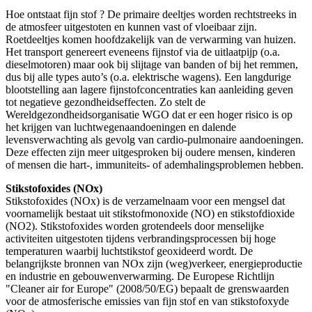
Hoe ontstaat fijn stof ? De primaire deeltjes worden rechtstreeks in
de atmosfeer uitgestoten en kunnen vast of vloeibaar zijn.
Roetdeeltjes komen hoofdzakelijk van de verwarming van huizen.
Het transport genereert eveneens fijnstof via de uitlaatpijp (o.a.
dieselmotoren) maar ook bij slijtage van banden of bij het remmen,
dus bij alle types auto’s (o.a. elektrische wagens). Een langdurige
blootstelling aan lagere fijnstofconcentraties kan aanleiding geven
tot negatieve gezondheidseffecten. Zo stelt de
Wereldgezondheidsorganisatie WGO dat er een hoger risico is op
het krijgen van luchtwegenaandoeningen en dalende
levensverwachting als gevolg van cardio-pulmonaire aandoeningen.
Deze effecten zijn meer uitgesproken bij oudere mensen, kinderen
of mensen die hart-, immuniteits- of ademhalingsproblemen hebben.
Stikstofoxides (NOx)
Stikstofoxides (NOx) is de verzamelnaam voor een mengsel dat
voornamelijk bestaat uit stikstofmonoxide (NO) en stikstofdioxide
(NO2). Stikstofoxides worden grotendeels door menselijke
activiteiten uitgestoten tijdens verbrandingsprocessen bij hoge
temperaturen waarbij luchtstikstof geoxideerd wordt. De
belangrijkste bronnen van NOx zijn (weg)verkeer, energieproductie
en industrie en gebouwenverwarming. De Europese Richtlijn
"Cleaner air for Europe" (2008/50/EG) bepaalt de grenswaarden
voor de atmosferische emissies van fijn stof en van stikstofoxyde