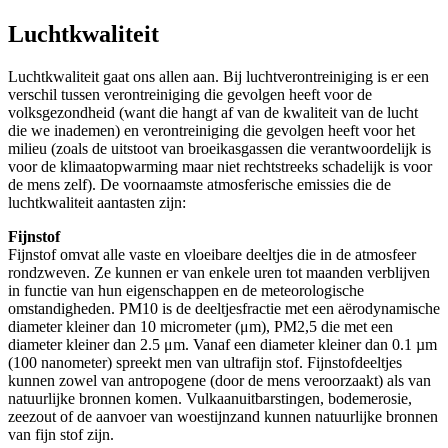
Luchtkwaliteit
Luchtkwaliteit gaat ons allen aan. Bij luchtverontreiniging is er een
verschil tussen verontreiniging die gevolgen heeft voor de
volksgezondheid (want die hangt af van de kwaliteit van de lucht
die we inademen) en verontreiniging die gevolgen heeft voor het
milieu (zoals de uitstoot van broeikasgassen die verantwoordelijk is
voor de klimaatopwarming maar niet rechtstreeks schadelijk is voor
de mens zelf). De voornaamste atmosferische emissies die de
luchtkwaliteit aantasten zijn:
Fijnstof
Fijnstof omvat alle vaste en vloeibare deeltjes die in de atmosfeer
rondzweven. Ze kunnen er van enkele uren tot maanden verblijven
in functie van hun eigenschappen en de meteorologische
omstandigheden. PM10 is de deeltjesfractie met een aërodynamische
diameter kleiner dan 10 micrometer (μm), PM2,5 die met een
diameter kleiner dan 2.5 μm. Vanaf een diameter kleiner dan 0.1 µm
(100 nanometer) spreekt men van ultrafijn stof. Fijnstofdeeltjes
kunnen zowel van antropogene (door de mens veroorzaakt) als van
natuurlijke bronnen komen. Vulkaanuitbarstingen, bodemerosie,
zeezout of de aanvoer van woestijnzand kunnen natuurlijke bronnen
van fijn stof zijn.