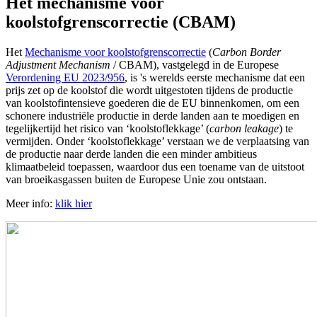
Het mechanisme voor
koolstofgrenscorrectie (CBAM)
Het
Mechanisme voor koolstofgrenscorrectie
(
Carbon Border
Adjustment Mechanism
/ CBAM), vastgelegd in de Europese
Verordening EU 2023/956
, is 's werelds eerste mechanisme dat een
prijs zet op de koolstof die wordt uitgestoten tijdens de productie
van koolstofintensieve goederen die de EU binnenkomen, om een
schonere industriële productie in derde landen aan te moedigen en
tegelijkertijd het risico van ‘koolstoflekkage’ (
carbon leakage
) te
vermijden. Onder ‘koolstoflekkage’ verstaan we de verplaatsing van
de productie naar derde landen die een minder ambitieus
klimaatbeleid toepassen, waardoor dus een toename van de uitstoot
van broeikasgassen buiten de Europese Unie zou ontstaan.
Meer info:
klik hier