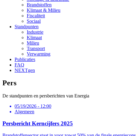
Brandstoffen
Klimaat & Milieu
Fiscaliteit
Sociaal
Standpunten
Industrie
Klimaat
Milieu
Transport
Verwarming
Publicaties
FAQ
NEXTgen
Pers
De standpunten en persberichten van Energia
05/19/2026 - 12:00
Algemeen
Persbericht Kerncijfers 2025
Brandstoffensector staat in voor zowat 50% van de finale energiecon