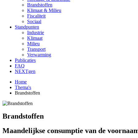
Brandstoffen
Klimaat & Milieu
Fiscaliteit
Sociaal
Standpunten
Industrie
Klimaat
Milieu
Transport
Verwarming
Publicaties
FAQ
NEXTgen
Home
Thema's
Brandstoffen
Brandstoffen
Maandelijkse consumptie van de voornaam