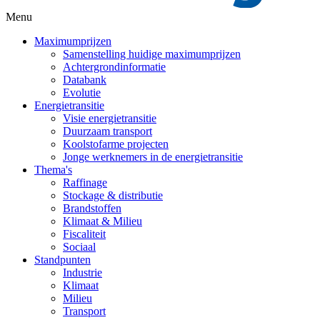
Menu
Maximumprijzen
Samenstelling huidige maximumprijzen
Achtergrondinformatie
Databank
Evolutie
Energietransitie
Visie energietransitie
Duurzaam transport
Koolstofarme projecten
Jonge werknemers in de energietransitie
Thema's
Raffinage
Stockage & distributie
Brandstoffen
Klimaat & Milieu
Fiscaliteit
Sociaal
Standpunten
Industrie
Klimaat
Milieu
Transport