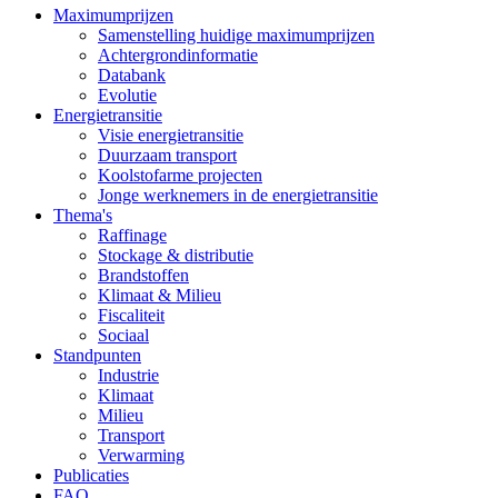
Maximumprijzen
Samenstelling huidige maximumprijzen
Achtergrondinformatie
Databank
Evolutie
Energietransitie
Visie energietransitie
Duurzaam transport
Koolstofarme projecten
Jonge werknemers in de energietransitie
Thema's
Raffinage
Stockage & distributie
Brandstoffen
Klimaat & Milieu
Fiscaliteit
Sociaal
Standpunten
Industrie
Klimaat
Milieu
Transport
Verwarming
Publicaties
FAQ