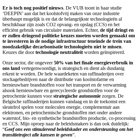
Er is toch nog positief nieuws
. De VUB toont in haar studie
‘DEEPIN’ aan dat het koolstofvrij maken van onze industrie
überhaupt mogelijk is en dat de belangrijkste technologieën al
beschikbaar zijn zoals CO2 opvang- en opslag (CCS) en het
efficiënt gebruik van circulaire materialen. Echter,
de tijd dringt en
er zullen dringend politieke keuzes moeten worden gemaakt om
te investeren in de nodige infrastructuur teneinde de trein van
noodzakelijke decarbonisatie technologieën niet te missen
.
Keuzes die door
technologie neutraliteit
worden geïnspireerd.
Onze sector, die ongeveer
50% van het finale energieverbruik in
ons land
vertegenwoordigt, is strategisch en dient als dusdanig
erkent te worden. De hele waardeketen van raffinaderijen over
stockagebedrijven naar de distributie van koolstofarme en
hernieuwbare brandstoffen voor het transport en de verwarming
alsook hernieuwbare en gerecycleerde grondstoffen voor de
petrochemie kunnen voor
strategische autonomie
zorgen. De
Belgische raffinaderijen kunnen vandaag en in de toekomst een
sleutelrol spelen voor moleculen energie, complementair aan
elektronen, en petrochemische grondstoffen met onder andere
waterstof, bio- en synthetische brandstoffen productie, co-processing
en CCS. Mijn oproep naar de beleidsmakers is dan ook duidelijk:
“
Geef ons een stimulerend beleidskader en ondersteuning om het
transitietraject alle kansen te geven
”.