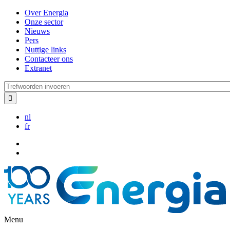
Overslaan
Over Energia
en
Onze sector
naar
Nieuws
de
Pers
inhoud
Nuttige links
gaan
Contacteer ons
Extranet
Trefwoorden
invoeren
nl
fr
Menu