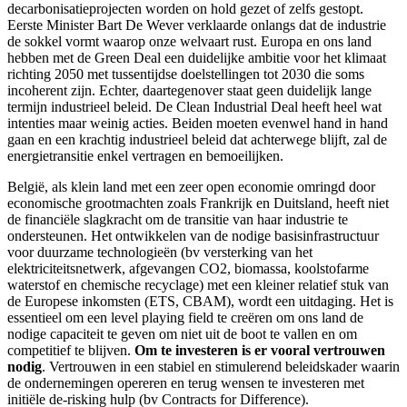
decarbonisatieprojecten worden on hold gezet of zelfs gestopt.
Eerste Minister Bart De Wever verklaarde onlangs dat de industrie
de sokkel vormt waarop onze welvaart rust. Europa en ons land
hebben met de Green Deal een duidelijke ambitie voor het klimaat
richting 2050 met tussentijdse doelstellingen tot 2030 die soms
incoherent zijn. Echter, daartegenover staat geen duidelijk lange
termijn industrieel beleid. De Clean Industrial Deal heeft heel wat
intenties maar weinig acties. Beiden moeten evenwel hand in hand
gaan en een krachtig industrieel beleid dat achterwege blijft, zal de
energietransitie enkel vertragen en bemoeilijken.
België, als klein land met een zeer open economie omringd door
economische grootmachten zoals Frankrijk en Duitsland, heeft niet
de financiële slagkracht om de transitie van haar industrie te
ondersteunen. Het ontwikkelen van de nodige basisinfrastructuur
voor duurzame technologieën (bv versterking van het
elektriciteitsnetwerk, afgevangen CO2, biomassa, koolstofarme
waterstof en chemische recyclage) met een kleiner relatief stuk van
de Europese inkomsten (ETS, CBAM), wordt een uitdaging. Het is
essentieel om een level playing field te creëren om ons land de
nodige capaciteit te geven om niet uit de boot te vallen en om
competitief te blijven.
Om te investeren is er vooral vertrouwen
nodig
. Vertrouwen in een stabiel en stimulerend beleidskader waarin
de ondernemingen opereren en terug wensen te investeren met
initiële de-risking hulp (bv Contracts for Difference).