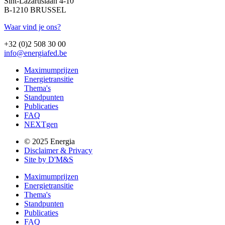
Sint-Lazaruslaan 4-10
B-1210 BRUSSEL
Waar vind je ons?
+32 (0)2 508 30 00
info@energiafed.be
Maximumprijzen
Energietransitie
Thema's
Standpunten
Publicaties
FAQ
NEXTgen
© 2025 Energia
Disclaimer & Privacy
Site by D'M&S
Maximumprijzen
Energietransitie
Thema's
Standpunten
Publicaties
FAQ