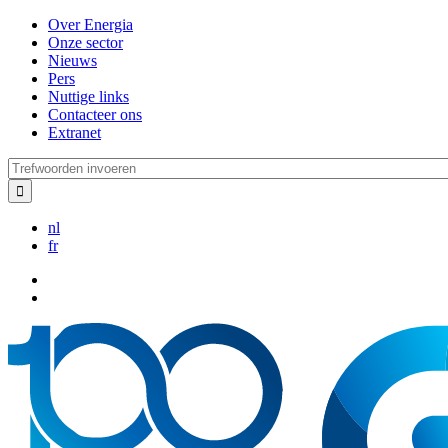
Overslaan
Over Energia
en
Onze sector
naar
Nieuws
de
Pers
inhoud
Nuttige links
gaan
Contacteer ons
Extranet
Trefwoorden
invoeren
nl
fr