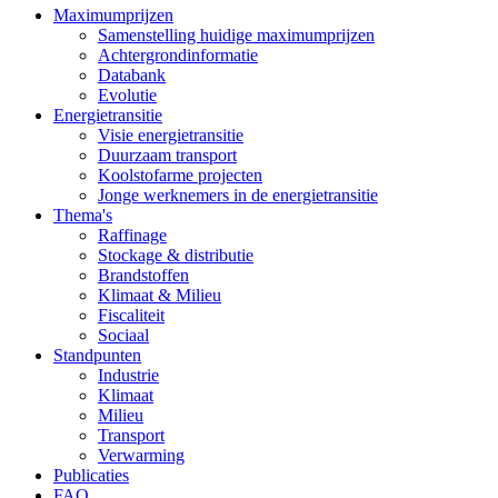
Maximumprijzen
Samenstelling huidige maximumprijzen
Achtergrondinformatie
Databank
Evolutie
Energietransitie
Visie energietransitie
Duurzaam transport
Koolstofarme projecten
Jonge werknemers in de energietransitie
Thema's
Raffinage
Stockage & distributie
Brandstoffen
Klimaat & Milieu
Fiscaliteit
Sociaal
Standpunten
Industrie
Klimaat
Milieu
Transport
Verwarming
Publicaties
FAQ