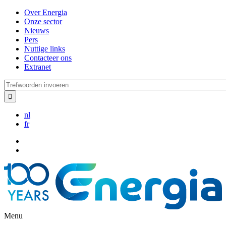
Overslaan
Over Energia
en
Onze sector
naar
Nieuws
de
Pers
inhoud
Nuttige links
gaan
Contacteer ons
Extranet
Trefwoorden
invoeren
nl
fr
Menu