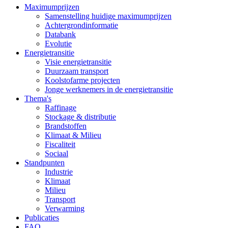
Maximumprijzen
Samenstelling huidige maximumprijzen
Achtergrondinformatie
Databank
Evolutie
Energietransitie
Visie energietransitie
Duurzaam transport
Koolstofarme projecten
Jonge werknemers in de energietransitie
Thema's
Raffinage
Stockage & distributie
Brandstoffen
Klimaat & Milieu
Fiscaliteit
Sociaal
Standpunten
Industrie
Klimaat
Milieu
Transport
Verwarming
Publicaties
FAQ