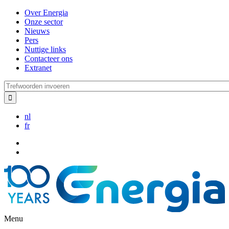
Overslaan
Over Energia
en
Onze sector
naar
Nieuws
de
Pers
inhoud
Nuttige links
gaan
Contacteer ons
Extranet
Trefwoorden
invoeren
nl
fr
Menu