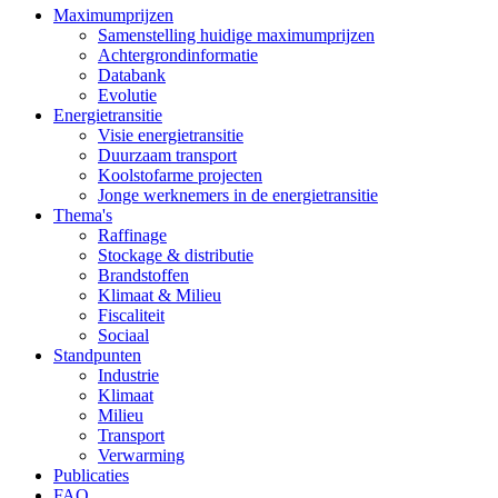
Maximumprijzen
Samenstelling huidige maximumprijzen
Achtergrondinformatie
Databank
Evolutie
Energietransitie
Visie energietransitie
Duurzaam transport
Koolstofarme projecten
Jonge werknemers in de energietransitie
Thema's
Raffinage
Stockage & distributie
Brandstoffen
Klimaat & Milieu
Fiscaliteit
Sociaal
Standpunten
Industrie
Klimaat
Milieu
Transport
Verwarming
Publicaties
FAQ