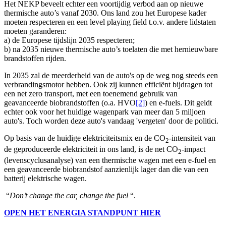
Het NEKP beveelt echter een voortijdig verbod aan op nieuwe
thermische auto’s vanaf 2030. Ons land zou het
Europese kader
moeten respecteren en een level playing field t.o.v. andere lidstaten
moeten garanderen
:
a) de Europese tijdslijn 2035 respecteren;
b) na 2035 nieuwe thermische auto’s toelaten die met hernieuwbare
brandstoffen rijden.
In 2035 zal de
meerderheid van de auto's op de weg nog steeds een
verbrandingsmotor
hebben. Ook zij kunnen efficiënt bijdragen tot
een net zero transport, met een toenemend gebruik van
geavanceerde biobrandstoffen (o.a. HVO
[2]
) en e-fuels. Dit geldt
echter ook voor het
huidige wagenpark
van meer dan 5 miljoen
auto's. Toch worden deze auto's vandaag
'vergeten' door de politici
.
Op basis van de huidige elektriciteitsmix en de CO
-intensiteit van
2
de geproduceerde elektriciteit in ons land, is de net
CO
-impact
2
(levenscyclusanalyse) van een thermische wagen met een e-fuel en
een geavanceerde biobrandstof aanzienlijk lager dan die van een
batterij elektrische wagen
.
“
Don’t change the car, change the fuel
“.
OPEN HET ENERGIA STANDPUNT HIER