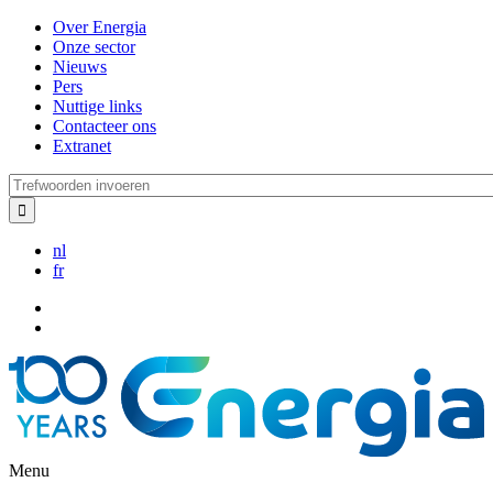
Overslaan
Over Energia
en
Onze sector
naar
Nieuws
de
Pers
inhoud
Nuttige links
gaan
Contacteer ons
Extranet
Trefwoorden
invoeren
nl
fr
Menu