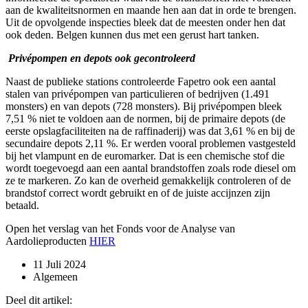
aan de kwaliteitsnormen en maande hen aan dat in orde te brengen.
Uit de opvolgende inspecties bleek dat de meesten onder hen dat
ook deden. Belgen kunnen dus met een gerust hart tanken.
Privépompen en depots ook gecontroleerd
Naast de publieke stations controleerde Fapetro ook een aantal
stalen van privépompen van particulieren of bedrijven (1.491
monsters) en van depots (728 monsters). Bij privépompen bleek
7,51 % niet te voldoen aan de normen, bij de primaire depots (de
eerste opslagfaciliteiten na de raffinaderij) was dat 3,61 % en bij de
secundaire depots 2,11 %. Er werden vooral problemen vastgesteld
bij het vlampunt en de euromarker. Dat is een chemische stof die
wordt toegevoegd aan een aantal brandstoffen zoals rode diesel om
ze te markeren. Zo kan de overheid gemakkelijk controleren of de
brandstof correct wordt gebruikt en of de juiste accijnzen zijn
betaald.
Open het verslag van het Fonds voor de Analyse van
Aardolieproducten
HIER
11 Juli 2024
Algemeen
Deel dit artikel: