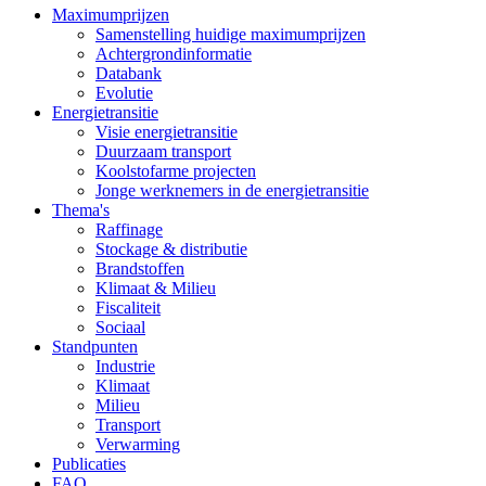
Maximumprijzen
Samenstelling huidige maximumprijzen
Achtergrondinformatie
Databank
Evolutie
Energietransitie
Visie energietransitie
Duurzaam transport
Koolstofarme projecten
Jonge werknemers in de energietransitie
Thema's
Raffinage
Stockage & distributie
Brandstoffen
Klimaat & Milieu
Fiscaliteit
Sociaal
Standpunten
Industrie
Klimaat
Milieu
Transport
Verwarming
Publicaties
FAQ