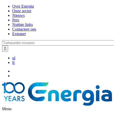
Overslaan
Over Energia
en
Onze sector
naar
Nieuws
de
Pers
inhoud
Nuttige links
gaan
Contacteer ons
Extranet
Trefwoorden
invoeren
nl
fr
Menu