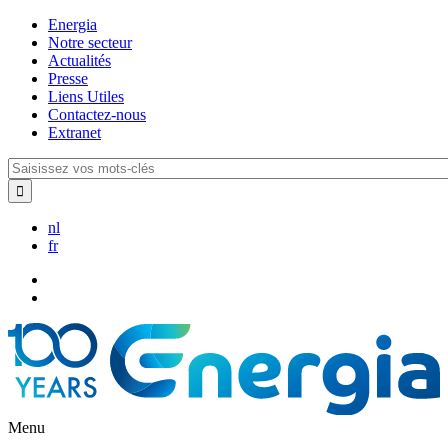
Aller
Energia
au
Notre secteur
contenu
Actualités
principal
Presse
Liens Utiles
Contactez-nous
Extranet
Saisissez
vos
mots-
clés
nl
fr
Menu