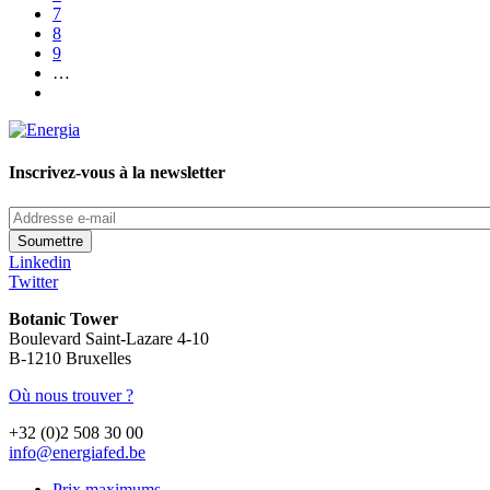
Page
7
Page
8
Page
9
…
Page
suivante
Inscrivez-vous à la newsletter
Addresse
e-
mail
Linkedin
Twitter
Botanic Tower
Boulevard Saint-Lazare 4-10
B-1210 Bruxelles
Où nous trouver ?
+32 (0)2 508 30 00
info@energiafed.be
Prix maximums