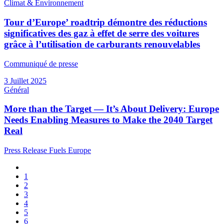
Climat & Environnement
Tour d’Europe’ roadtrip démontre des réductions
significatives des gaz à effet de serre des voitures
grâce à l’utilisation de carburants renouvelables
Communiqué de presse
3 Juillet 2025
Général
More than the Target — It’s About Delivery: Europe
Needs Enabling Measures to Make the 2040 Target
Real
Press Release Fuels Europe
Page
précédente
Page
1
Pagination
Page
2
courante
Page
3
Page
4
Page
5
Page
6