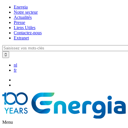
Aller
Energia
au
Notre secteur
contenu
Actualités
principal
Presse
Liens Utiles
Contactez-nous
Extranet
Saisissez
vos
mots-
clés
nl
fr
Menu