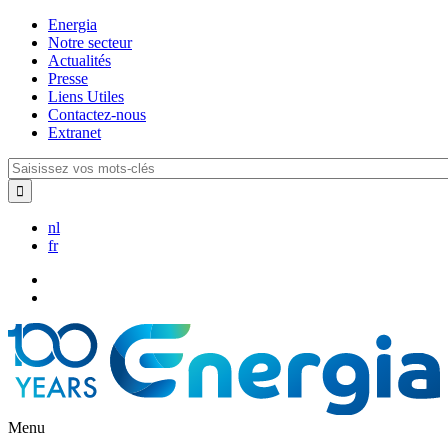
Aller
Energia
au
Notre secteur
contenu
Actualités
principal
Presse
Liens Utiles
Contactez-nous
Extranet
Saisissez
vos
mots-
clés
nl
fr
Menu