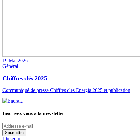
19 Mai 2026
Général
Chiffres clés 2025
Communiqué de presse Chiffres clés Energia 2025 et publication
Inscrivez-vous à la newsletter
Addresse
e-
mail
Linkedin