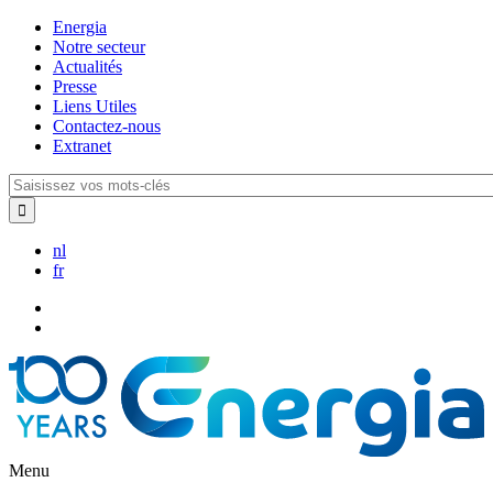
Aller
Energia
au
Notre secteur
contenu
Actualités
principal
Presse
Liens Utiles
Contactez-nous
Extranet
Saisissez
vos
mots-
clés
nl
fr
Menu