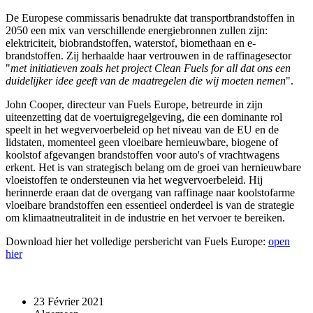
De Europese commissaris benadrukte dat transportbrandstoffen in
2050 een mix van verschillende energiebronnen zullen zijn:
elektriciteit, biobrandstoffen, waterstof, biomethaan en e-
brandstoffen. Zij herhaalde haar vertrouwen in de raffinagesector
"
met initiatieven zoals het project Clean Fuels for all dat ons een
duidelijker idee geeft van de maatregelen die wij moeten nemen
".
John Cooper, directeur van Fuels Europe, betreurde in zijn
uiteenzetting dat de voertuigregelgeving, die een dominante rol
speelt in het wegvervoerbeleid op het niveau van de EU en de
lidstaten, momenteel geen vloeibare hernieuwbare, biogene of
koolstof afgevangen brandstoffen voor auto's of vrachtwagens
erkent. Het is van strategisch belang om de groei van hernieuwbare
vloeistoffen te ondersteunen via het wegvervoerbeleid. Hij
herinnerde eraan dat de overgang van raffinage naar koolstofarme
vloeibare brandstoffen een essentieel onderdeel is van de strategie
om klimaatneutraliteit in de industrie en het vervoer te bereiken.
Download hier het volledige persbericht van Fuels Europe:
open
hier
23 Février 2021