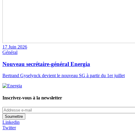
17 Juin 2026
Général
Nouveau secrétaire-général Energia
Bertrand Gyselynck devient le nouveau SG à partir du 1er juillet
Inscrivez-vous à la newsletter
Addresse
e-
mail
Linkedin
Twitter